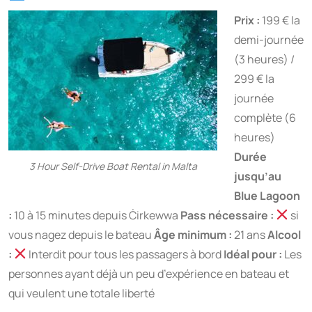
Prix :
199 € la
demi-journée
(3 heures) /
299 € la
journée
complète (6
heures)
Durée
3 Hour Self-Drive Boat Rental in Malta
jusqu’au
Blue Lagoon
:
10 à 15 minutes depuis Ċirkewwa
Pass nécessaire :
si
vous nagez depuis le bateau
Âge minimum :
21 ans
Alcool
:
Interdit pour tous les passagers à bord
Idéal pour :
Les
personnes ayant déjà un peu d’expérience en bateau et
qui veulent une totale liberté