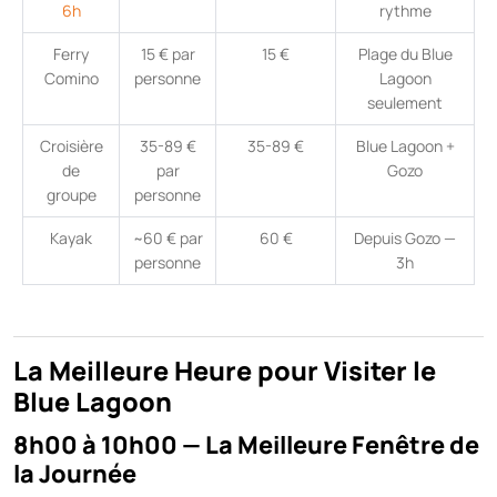
6h
rythme
Ferry
15 € par
15 €
Plage du Blue
Comino
personne
Lagoon
seulement
Croisière
35-89 €
35-89 €
Blue Lagoon +
de
par
Gozo
groupe
personne
Kayak
~60 € par
60 €
Depuis Gozo —
personne
3h
La Meilleure Heure pour Visiter le
Blue Lagoon
8h00 à 10h00 — La Meilleure Fenêtre de
la Journée